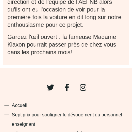
direction et de l’équipe de l’AEFNB alors
qu’ils ont eu l’occasion de voir pour la
première fois la voiture en dit long sur notre
enthousiasme pour ce projet.
Gardez l’œil ouvert : la fameuse Madame
Klaxon pourrait passer près de chez vous
dans les prochains mois!
T
F
I
w
a
n
i
c
s
t
e
t
Accueil
t
b
a
Sept prix pour souligner le dévouement du personnel
e
o
g
enseignant
r
o
r