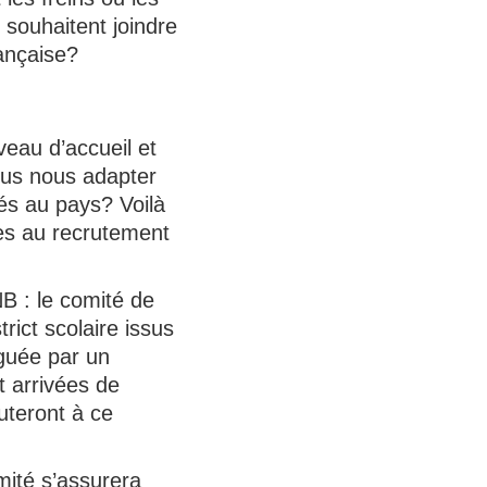
 souhaitent joindre
ançaise?
veau d’accueil et
ous nous adapter
és au pays? Voilà
ves au recrutement
NB : le comité de
ict scolaire issus
guée par un
t arrivées de
uteront à ce
mité s’assurera