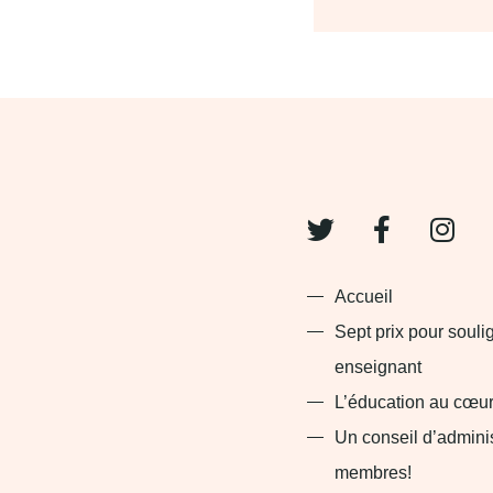
T
F
I
w
a
n
i
c
s
t
e
t
Accueil
t
b
a
Sept prix pour soul
e
o
g
enseignant
r
o
r
k
a
L’éducation au cœur
-
m
Un conseil d’adminis
f
membres!