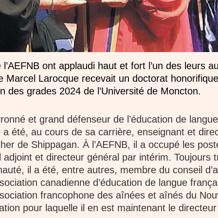
’AEFNB ont applaudi haut et fort l’un des leurs a
ue Marcel Larocque recevait un doctorat honorifiqu
tion des grades 2024 de l’Université de Moncton.
onné et grand défenseur de l’éducation de langue 
a été, au cours de sa carrière, enseignant et direc
ther de Shippagan. À l’AEFNB, il a occupé les post
 adjoint et directeur général par intérim. Toujours 
té, il a été, entre autres, membre du conseil d’a
ssociation canadienne d’éducation de langue fran
Association francophone des aînées et aînés du No
tion pour laquelle il en est maintenant le directeu