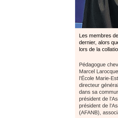
Les membres de l
dernier, alors q
lors de la colla
Pédagogue chevr
Marcel Larocque 
l’École Marie-Es
directeur général
dans sa communau
président de l’A
président de l’
(AFANB), associa