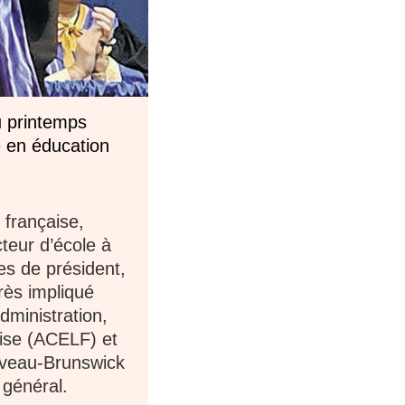
u printemps
e en éducation
française,
teur d’école à
es de président,
très impliqué
dministration,
çaise (ACELF)
et
uveau-Brunswick
r général.