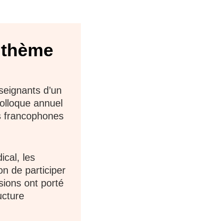
 thème
seignants d’un
Colloque annuel
ts francophones
cal, les
n de participer
sions ont porté
ucture