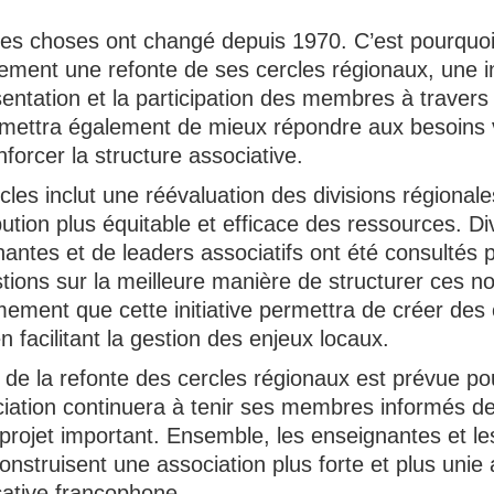
es choses ont changé depuis 1970. C’est pourquo
ement une refonte de ses cercles régionaux, une ini
sentation et la participation des membres à travers 
rmettra également de mieux répondre aux besoins 
orcer la structure associative.
cles inclut une réévaluation des divisions régional
bution plus équitable et efficace des ressources. D
ntes et de leaders associatifs ont été consultés po
tions sur la meilleure manière de structurer ces nou
ement que cette initiative permettra de créer des 
 facilitant la gestion des enjeux locaux.
de la refonte des cercles régionaux est prévue po
ciation continuera à tenir ses membres informés d
projet important. Ensemble, les enseignantes et l
onstruisent une association plus forte et plus unie 
tive francophone.