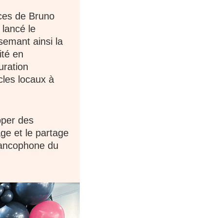
nces de Bruno
lancé le
semant ainsi la
ité en
uration
cles locaux à
pper des
ge et le partage
francophone du