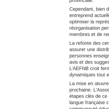
provinciale.
Cependant, bien d
entreprend actuell
optimiser la repré
réorganisation pe
membres et de renf
La refonte des cer
assurer une distri
personnes enseigna
avis et des sugges
L’AEFNB croit ferm
dynamiques tout en
La mise en œuvre 
prochaine. L’Asso
étapes clés de ce 
langue française c
communauté éduca