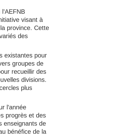
i l’AEFNB
tiative visant à
la province. Cette
variés des
es existantes pour
ivers groupes de
ur recueillir des
velles divisions.
cercles plus
ur l’année
es progrès et des
es enseignants de
au bénéfice de la