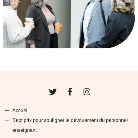
T
F
I
w
a
n
i
c
s
t
e
t
Accueil
t
b
a
Sept prix pour souligner le dévouement du personnel
e
o
g
enseignant
r
o
r