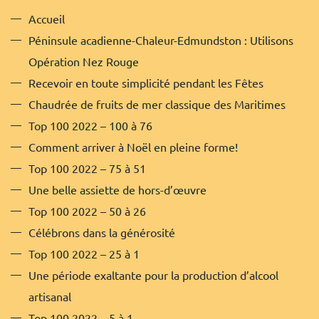
e
o
g
Accueil
r
o
r
Péninsule acadienne-Chaleur-Edmundston : Utilisons
k
a
Opération Nez Rouge
-
m
f
Recevoir en toute simplicité pendant les Fêtes
Chaudrée de fruits de mer classique des Maritimes
Top 100 2022 – 100 à 76
Comment arriver à Noël en pleine forme!
Top 100 2022 – 75 à 51
Une belle assiette de hors-d’œuvre
Top 100 2022 – 50 à 26
Célébrons dans la générosité
Top 100 2022 – 25 à 1
Une période exaltante pour la production d’alcool
artisanal
Top 100 2022 – 5 à 1