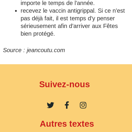
importe le temps de l’année.
recevez le vaccin antigrippal. Si ce n’est
pas déjà fait, il est temps d’y penser
sérieusement afin d’arriver aux Fêtes
bien protégé.
Source : jeancoutu.com
Suivez-nous
T
F
I
w
a
n
i
c
s
t
e
t
Autres textes
t
b
a