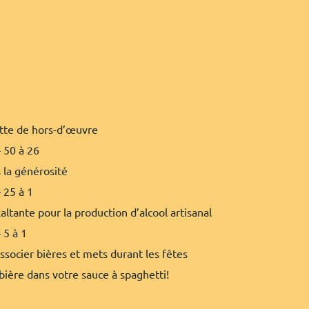
ette de hors-d’œuvre
 50 à 26
Célébrons dans la générosité
 25 à 1
ltante pour la production d’alcool artisanal
 5 à 1
ssocier bières et mets durant les fêtes
ière dans votre sauce à spaghetti!