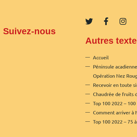
T
F
I
w
a
n
Suivez-nous
i
c
s
t
e
t
Autres text
t
b
a
e
o
g
Accueil
r
o
r
Péninsule acadienne
k
a
Opération Nez Rou
-
m
f
Recevoir en toute si
Chaudrée de fruits 
Top 100 2022 – 100 
Comment arriver à N
Top 100 2022 – 75 à