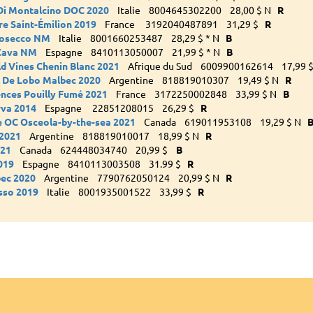
Di Montalcino DOC 2020
Italie 8004645302200 28,00 $ N
R
e Saint-Émilion 2019
France 3192040487891 31,29 $
R
rosecco NM
Italie 8001660253487 28,29 $ * N
B
 Cava NM
Espagne 8410113050007 21,99 $ * N
B
ld Vines Chenin Blanc 2021
Afrique du Sud 6009900162614 17,99
l De Lobo Malbec 2020
Argentine 818819010307 19,49 $ N
R
nces Pouilly Fumé 2021
France 3172250002848 33,99 $ N
B
rva 2014
Espagne 22851208015 26,29 $
R
e OC Osceola-by-the-sea 2021
Canada 619011953108 19,29 $ N
 2021
Argentine 818819010017 18,99 $ N
R
021
Canada 624448034740 20,99 $
B
019
Espagne 8410113003508 31.99 $
R
ec 2020
Argentine 7790762050124 20,99 $ N
R
osso 2019
Italie 8001935001522 33,99 $
R