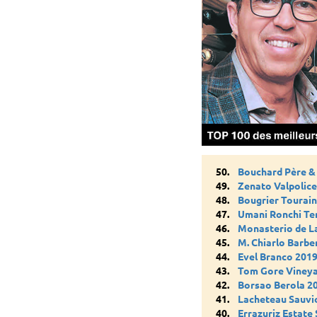
50.
Bouchard Père & 
49.
Zenato Valpolice
48.
Bougrier Tourain
47.
Umani Ronchi Ter
46.
Monasterio de L
45.
M. Chiarlo Barbe
44.
Evel Branco 201
43.
Tom Gore Vineya
42.
Borsao Berola 2
41.
Lacheteau Sauvi
40.
Errazuriz Estate