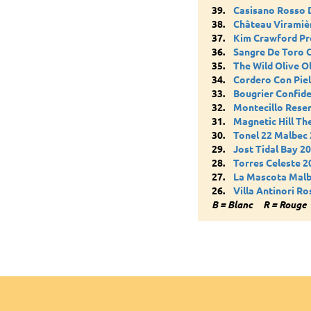
39.
Casisano Rosso 
38.
Château Viramièr
37.
Kim Crawford P
36.
Sangre De Toro
35.
The Wild Olive O
34.
Cordero Con Pie
33.
Bougrier Confide
32.
Montecillo Rese
31.
Magnetic Hill Th
30.
Tonel 22 Malbec
29.
Jost Tidal Bay 2
28.
Torres Celeste 2
27.
La Mascota Malb
26.
Villa Antinori R
B = Blanc R = Rouge