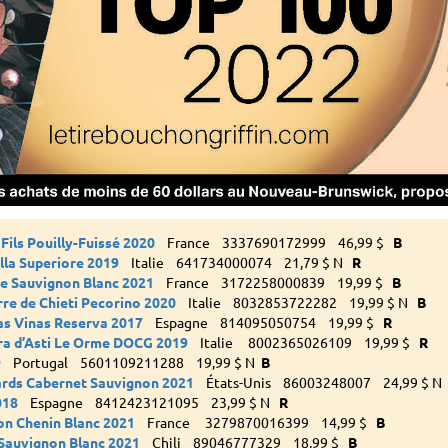
Fils Pouilly-Fuissé 2020
France 3337690172999 46,99 $
B
lla Superiore 2019
Italie 641734000074 21,79 $ N
R
e Sauvignon Blanc 2021
France 3172258000839 19,99 $
B
re de Chieti Pecorino 2020
Italie 8032853722282 19,99 $ N
B
as Vinas Reserva 2017
Espagne 814095050754 19,99 $
R
ra d’Asti Le Orme DOCG 2019
Italie 8002365026109 19,99 $
R
9
Portugal 5601109211288 19,99 $ N
B
rds Cabernet Sauvignon 2021
États-Unis 86003248007 24,99 $ N
018
Espagne 8412423121095 23,99 $ N
R
on Chenin Blanc 2021
France 3279870016399 14,99 $
B
 Sauvignon Blanc 2021
Chili 89046777329 18,99 $
B