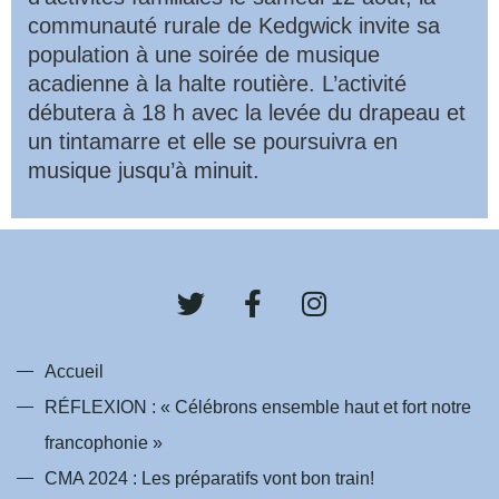
communauté rurale de Kedgwick invite sa
population à une soirée de musique
acadienne à la halte routière. L’activité
débutera à 18 h avec la levée du drapeau et
un tintamarre et elle se poursuivra en
musique jusqu’à minuit.
T
F
I
w
a
n
i
c
s
t
e
t
Accueil
t
b
a
RÉFLEXION : « Célébrons ensemble haut et fort notre
e
o
g
francophonie »
r
o
r
k
a
CMA 2024 : Les préparatifs vont bon train!