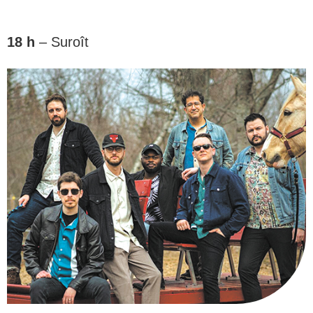
18 h
– Suroît