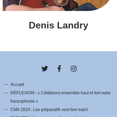
Denis Landry
T
F
I
w
a
n
i
c
s
t
e
t
Accueil
t
b
a
RÉFLEXION : « Célébrons ensemble haut et fort notre
e
o
g
francophonie »
r
o
r
k
a
CMA 2024 : Les préparatifs vont bon train!