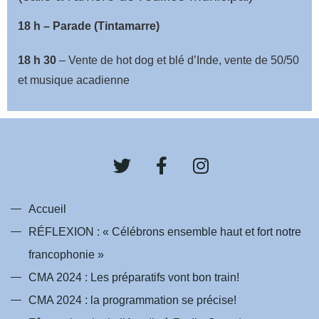
18 h – Parade (Tintamarre)
18 h 30
– Vente de hot dog et blé d’Inde, vente de 50/50
et musique acadienne
T
F
I
w
a
n
i
c
s
t
e
t
Accueil
t
b
a
RÉFLEXION : « Célébrons ensemble haut et fort notre
e
o
g
francophonie »
r
o
r
k
a
CMA 2024 : Les préparatifs vont bon train!
-
m
CMA 2024 : la programmation se précise!
f