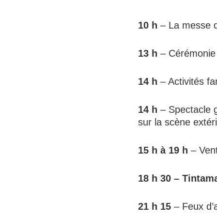
10 h
– La messe de
13 h
– Cérémonie p
14 h
– Activités fa
14 h
– Spectacle g
sur la scène extér
15 h à 19 h
– Vent
18 h 30 – Tintam
21 h 15
– Feux d’ar