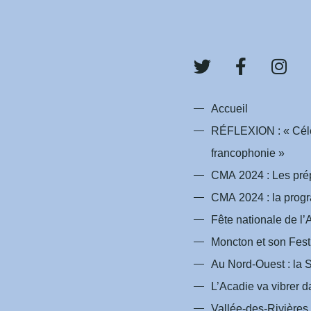
T
F
I
w
a
n
i
c
s
t
e
t
Accueil
t
b
a
RÉFLEXION : « Céléb
e
o
g
francophonie »
r
o
r
k
a
CMA 2024 : Les prépa
-
m
CMA 2024 : la progr
f
Fête nationale de l
Moncton et son Fest
Au Nord-Ouest : la 
L’Acadie va vibrer da
Vallée-des-Rivières