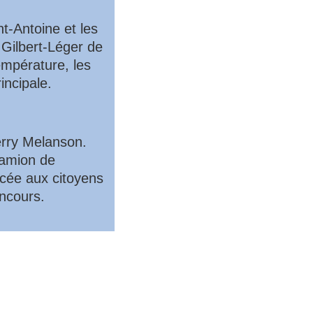
t-Antoine et les
 Gilbert-Léger de
empérature, les
incipale.
erry Melanson.
camion de
ncée aux citoyens
oncours.