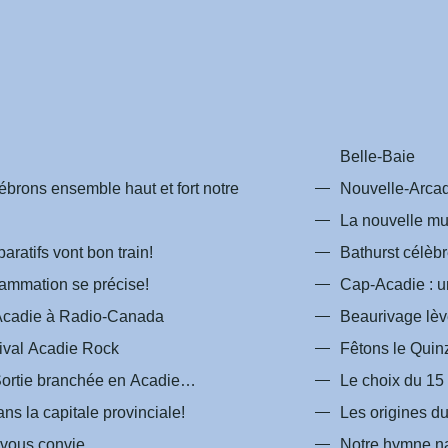
Belle-Baie
rons ensemble haut et fort notre
Nouvelle-Arca
La nouvelle mu
ratifs vont bon train!
Bathurst célèbr
ammation se précise!
Cap-Acadie : un
’Acadie à Radio-Canada
Beaurivage lèv
ival Acadie Rock
Fêtons le Qui
Sortie branchée en Acadie…
Le choix du 15
ns la capitale provinciale!
Les origines du
 vous convie
Notre hymne na